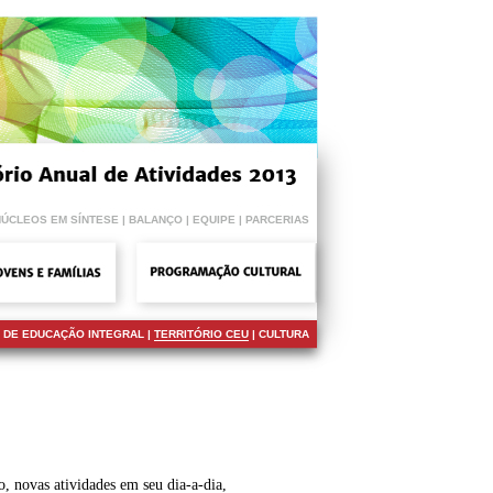
NÚCLEOS EM SÍNTESE
|
BALANÇO
|
EQUIPE
|
PARCERIAS
 DE EDUCAÇÃO INTEGRAL
|
TERRITÓRIO CEU
|
CULTURA
o, novas atividades em seu dia-a-dia,