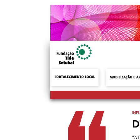
INF
D
“A i