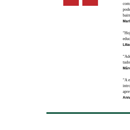
comp
pode
bair
Marl
“Hoj
educ
Lili
“Ado
tudo
Márc
“A e
intr
apre
Anna