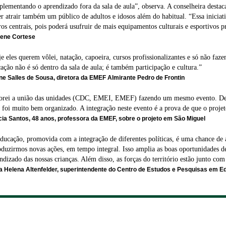
lementando o aprendizado fora da sala de aula”, observa. A conselheira destaca
r atrair também um público de adultos e idosos além do habitual. “Essa iniciat
ros centrais, pois poderá usufruir de mais equipamentos culturais e esportivos 
ene Cortese
e eles querem vôlei, natação, capoeira, cursos profissionalizantes e só não fa
ação não é só dentro da sala de aula; é também participação e cultura.”
ane Salles de Sousa, diretora da EMEF Almirante Pedro de Frontin
rei a união das unidades (CDC, EMEI, EMEF) fazendo um mesmo evento. Deu
 foi muito bem organizado. A integração neste evento é a prova de que o projeto
ia Santos, 48 anos, professora da EMEF, sobre o projeto em São Miguel
ducação, promovida com a integração de diferentes políticas, é uma chance de a
oduzirmos novas ações, em tempo integral. Isso amplia as boas oportunidades d
ndizado das nossas crianças. Além disso, as forças do território estão junto co
 Helena Altenfelder, superintendente do Centro de Estudos e Pesquisas em E