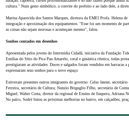
natação, capoeira, cursos profissionalizantes e só não fazem porque ainda 
cultura.” Num gesto simbólico, a convite do prefeito e ao lado dele, a dire
Marina Aparecida dos Santos Marques, diretora da EMEI Profa. Helena de P
integração e aproximação dos equipamentos. “Esse foi um momento de parti
as coisas não sejam morosas e aconteçam mesmo”, falou.
Sonhos contados em desenhos
Apresentada pelos jovens do Intermídia Cidadã, iniciativa da Fundação Tide
Emílias do Sítio do Pica Pau Amarelo, coral e ginástica rítmica, todas pr
prestigiaram as atividades. Doces e salgados foram vendidos em barracas a p
expressaram seus sonhos para o novo espaço.
Estiveram presentes outros integrantes do governo: Celso Jatene, secretár
Ferreira, secretário de Cultura; Nunzio Briguglio Filho, secretário de C
Miguel; Walter Costa, diretor da regional de Ensino de Itaquera; Adriana Ne
No palco, Sodré listou as próximas melhorias no bairro, em calçadões, praç