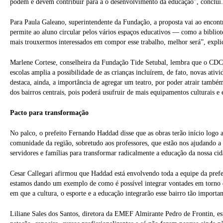
podem e devem contribuir para a o desenvolvimento da educação”, conclui.
Para Paula Galeano, superintendente da Fundação, a proposta vai ao encont
permite ao aluno circular pelos vários espaços educativos — como a bibliot
mais trouxermos interessados em compor esse trabalho, melhor será”, expli
Marlene Cortese, conselheira da Fundação Tide Setubal, lembra que o CDC já
escolas amplia a possibilidade de as crianças incluírem, de fato, novas ati
destaca, ainda, a importância de agregar um teatro, por poder atrair també
dos bairros centrais, pois poderá usufruir de mais equipamentos culturais e
Pacto para transformação
No palco, o prefeito Fernando Haddad disse que as obras terão início logo
comunidade da região, sobretudo aos professores, que estão nos ajudando a c
servidores e famílias para transformar radicalmente a educação da nossa cid
Cesar Callegari afirmou que Haddad está envolvendo toda a equipe da prefe
estamos dando um exemplo de como é possível integrar vontades em torno
em que a cultura, o esporte e a educação integrarão esse bairro tão importan
Liliane Sales dos Santos, diretora da EMEF Almirante Pedro de Frontin, espe